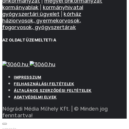
önkormányzat
|
megyei önkormányzat
kormányablak
|
kormányhivatal
gyógyszertári ügyelet
|
kórház
háziorvosok, gyermekorvosok,
fogorvosok, gyógyszertárak
AZ OLDALT ÜZEMELTETI A
IMPRESSZUM
FELHASZNÁLÁSI FELTÉTELEK
ÁLTALÁNOS SZERZŐDÉSI FELTÉTELEK
ADATVÉDELMI ELVEK
Nógrádi Média Műhely Kft. | © Minden jog
fenntartva!