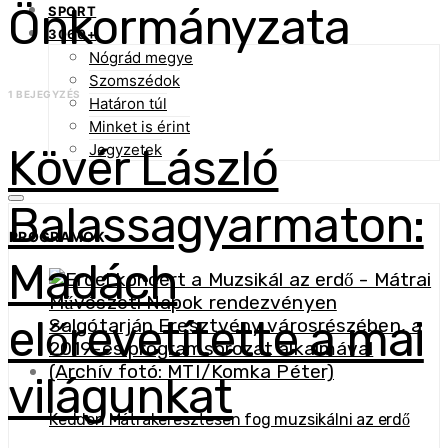
Önkormányzata
SPORT
3060+
Nógrád megye
Szomszédok
1 BEJEGYZÉS
Határon túl
Minket is érint
Kövér László
Jegyzetek
Balassagyarmaton:
PROGRAMOK
Madách
előrevetítette a mai
világunkat
Kedden Mátrakeresztesen fog muzsikálni az erdő