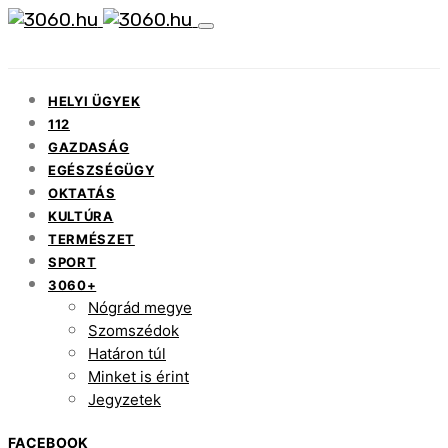
HELYI ÜGYEK
112
GAZDASÁG
EGÉSZSÉGÜGY
OKTATÁS
KULTÚRA
TERMÉSZET
SPORT
3060+
Nógrád megye
Szomszédok
Határon túl
Minket is érint
Jegyzetek
FACEBOOK