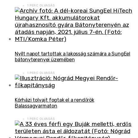
1 PERC OLVASÁS
Nyílt napot tartottak a lakosság számára a SungEel
bátonyterenyei üzemében
1 PERC OLVASÁS
Kórházi tolvajt fogtak el a rendőrök
Balassagyarmaton
1 PERC OLVASÁS