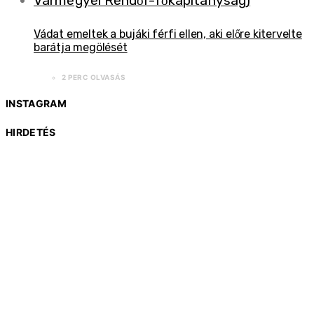
Vádat emeltek a bujáki férfi ellen, aki előre kitervelte
barátja megölését
2 PERC OLVASÁS
INSTAGRAM
HIRDETÉS