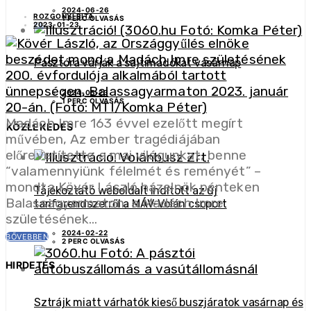
2024-06-26
ROZGONYI RITA
1 PERC OLVASÁS
2023-01-23
Pásztóra várják a sajtimádókat vasárnap
2024-05-23
1 PERC OLVASÁS
Madách Imre 163 évvel ezelőtt megírt
KÖZLEKEDÉS
művében, Az ember tragédiájában
előrevetítette a mai világunkat, benne
“valamennyiünk félelmét és reményét” –
mondta Kövér László házelnök pénteken
Tájékoztató weboldalt indított az új
Balassagyarmaton, a Madách Imre
tarifarendszerről a MÁV-Volán csoport
születésének…
2024-02-22
BŐVEBBEN
2 PERC OLVASÁS
HIRDETÉS
Sztrájk miatt várhatók kieső buszjáratok vasárnap és