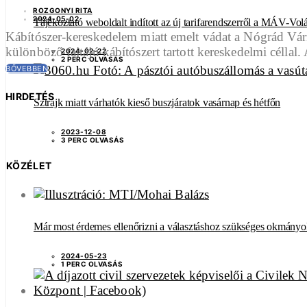
ROZGONYI RITA
2024-05-02
Tájékoztató weboldalt indított az új tarifarendszerről a MÁV-Vol
Kábítószer-kereskedelem miatt emelt vádat a Nógrád Vá
különböző fajtájú kábítószert tartott kereskedelmi céll
2024-02-22
2 PERC OLVASÁS
BŐVEBBEN
HIRDETÉS
Sztrájk miatt várhatók kieső buszjáratok vasárnap és hétfőn
2023-12-08
3 PERC OLVASÁS
KÖZÉLET
Már most érdemes ellenőrizni a választáshoz szükséges okmányo
2024-05-23
1 PERC OLVASÁS