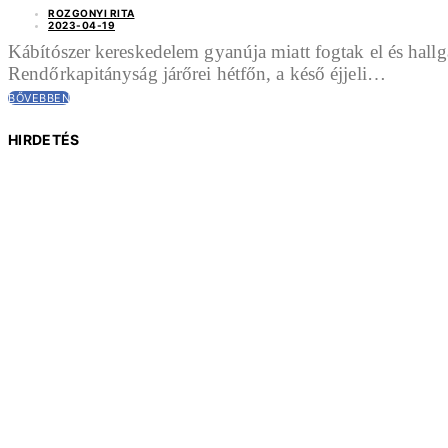
ROZGONYI RITA
2023-04-19
Kábítószer kereskedelem gyanúja miatt fogtak el és hall
Rendőrkapitányság járőrei hétfőn, a késő éjjeli…
BŐVEBBEN
HIRDETÉS