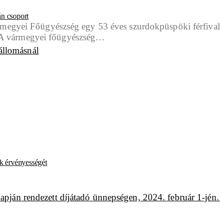
án csoport
rmegyei Főügyészség egy 53 éves szurdokpüspöki férfival
al. A vármegyei főügyészség…
k érvényességét