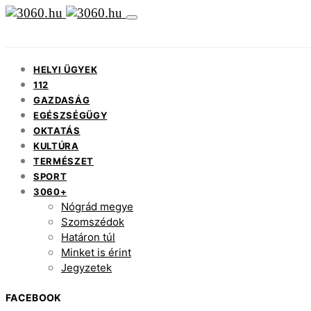
HELYI ÜGYEK
112
GAZDASÁG
EGÉSZSÉGÜGY
OKTATÁS
KULTÚRA
TERMÉSZET
SPORT
3060+
Nógrád megye
Szomszédok
Határon túl
Minket is érint
Jegyzetek
FACEBOOK