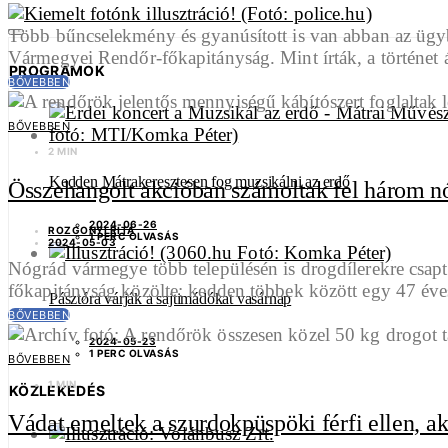
Több bűncselekmény és gyanúsított is van abban az ügy
Vármegyei Rendőr-főkapitányság. Mint írták, a történet
PROGRAMOK
BŐVEBBEN
BŐVEBBEN
2 MIN
Kedden Mátrakeresztesen fog muzsikálni az erdő
Összehangolt akcióban számoltak fel három nó
2024-06-26
ROZGONYI RITA
1 PERC OLVASÁS
2024-05-03
Nógrád vármegye több településén is drogdílerekre csapt
főkapitányság közölte: kedden többek között egy 47 éves
Pásztóra várják a sajtimádókat vasárnap
BŐVEBBEN
2024-05-23
1 PERC OLVASÁS
BŐVEBBEN
1 MIN
KÖZLEKEDÉS
Vádat emeltek a szurdokpüspöki férfi ellen, a