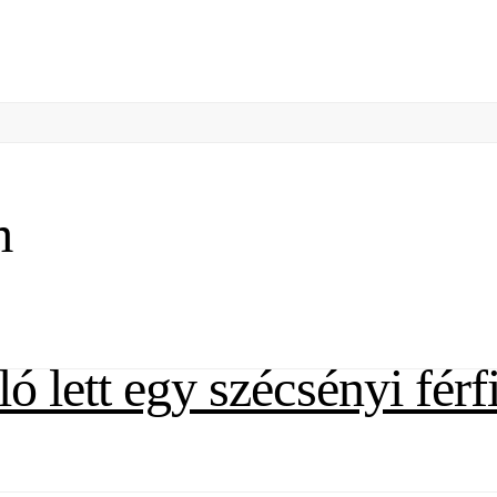
m
 lett egy szécsényi férf