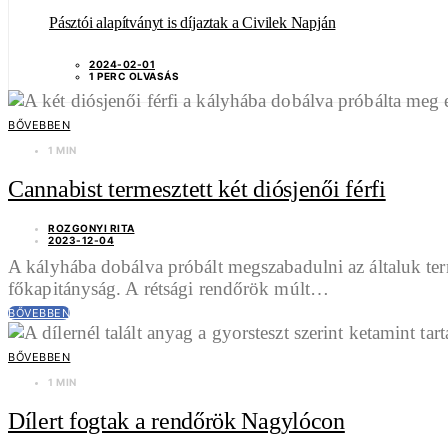
Pásztói alapítványt is díjaztak a Civilek Napján
2024-02-01
1 PERC OLVASÁS
BŐVEBBEN
1 MIN
Cannabist termesztett két diósjenői férfi
ROZGONYI RITA
2023-12-04
A kályhába dobálva próbált megszabadulni az általuk ter
főkapitányság. A rétsági rendőrök múlt…
BŐVEBBEN
BŐVEBBEN
1 MIN
Dílert fogtak a rendőrök Nagylócon