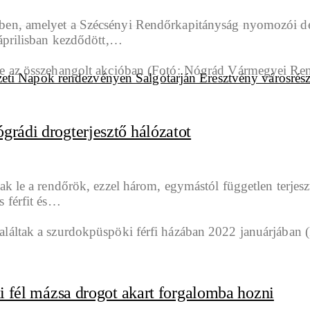
ben, amelyet a Szécsényi Rendőrkapitányság nyomozói der
 áprilisban kezdődött,…
grádi drogterjesztő hálózatot
ak le a rendőrök, ezzel három, egymástól független terje
 férfit és…
ki fél mázsa drogot akart forgalomba hozni