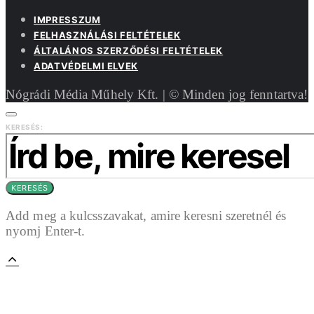
IMPRESSZUM
FELHASZNÁLÁSI FELTÉTELEK
ÁLTALÁNOS SZERZŐDÉSI FELTÉTELEK
ADATVÉDELMI ELVEK
Nógrádi Média Műhely Kft. | © Minden jog fenntartva!
KERESÉS:
KERESÉS
Add meg a kulcsszavakat, amire keresni szeretnél és
nyomj Enter-t.