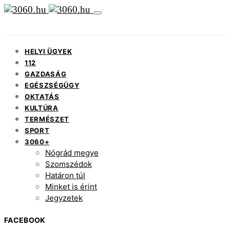
HELYI ÜGYEK
112
GAZDASÁG
EGÉSZSÉGÜGY
OKTATÁS
KULTÚRA
TERMÉSZET
SPORT
3060+
Nógrád megye
Szomszédok
Határon túl
Minket is érint
Jegyzetek
FACEBOOK