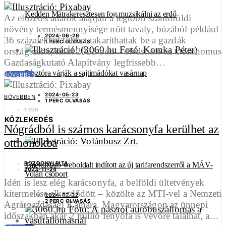
Kedden Mátrakeresztesen fog muzsikálni az erdő
Az előzetes adatok alapján a legtöbb szántóföldi
növény termésmennyisége nőtt tavaly, búzából például
2024-06-26
36 százalékkal többet takaríthattak be a gazdák
1 PERC OLVASÁS
országszerte, mint 2022-ben – olvasható az Oeconomus
Gazdaságkutató Alapítvány legfrissebb…
Pásztóra várják a sajtimádókat vasárnap
BŐVEBBEN
2024-05-23
BŐVEBBEN
1 PERC OLVASÁS
1 MIN
KÖZLEKEDÉS
Nógrádból is számos karácsonyfa kerülhet az
otthonokba
ROZGONYI RITA
Tájékoztató weboldalt indított az új tarifarendszerről a MÁV-
2023-11-24
Volán csoport
Idén is lesz elég karácsonyfa, a belföldi ültetvények
kitermelése elkezdődött – közölte az MTI-vel a Nemzeti
2024-02-22
2 PERC OLVASÁS
Agrárgazdasági Kamara. Magyarországon az ünnepi
időszakban akár 2 millió fenyőfa is vevőre találhat, a…