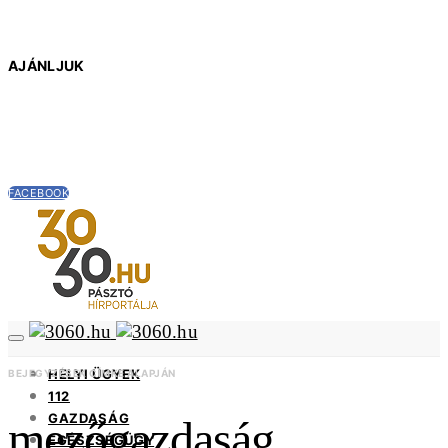
AJÁNLJUK
FACEBOOK
HELYI ÜGYEK
BEJEGYZÉSEK CÍMKE ALAPJÁN
112
GAZDASÁG
mezőgazdaság
EGÉSZSÉGÜGY