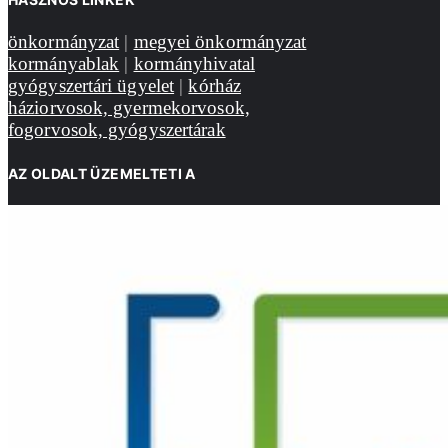
önkormányzat
|
megyei önkormányzat
kormányablak
|
kormányhivatal
gyógyszertári ügyelet
|
kórház
háziorvosok, gyermekorvosok,
fogorvosok, gyógyszertárak
AZ OLDALT ÜZEMELTETI A