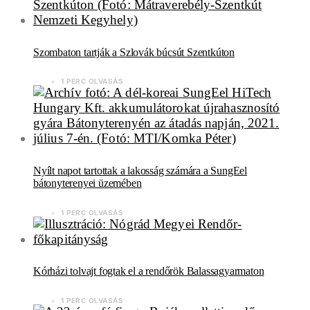
Szombaton tartják a Szlovák búcsút Szentkúton
1 PERC OLVASÁS
Nyílt napot tartottak a lakosság számára a SungEel
bátonyterenyei üzemében
1 PERC OLVASÁS
Kórházi tolvajt fogtak el a rendőrök Balassagyarmaton
1 PERC OLVASÁS