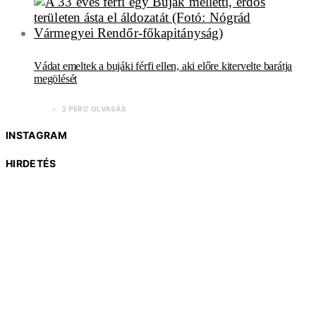
Vádat emeltek a bujáki férfi ellen, aki előre kitervelte barátja
megölését
2 PERC OLVASÁS
INSTAGRAM
HIRDETÉS