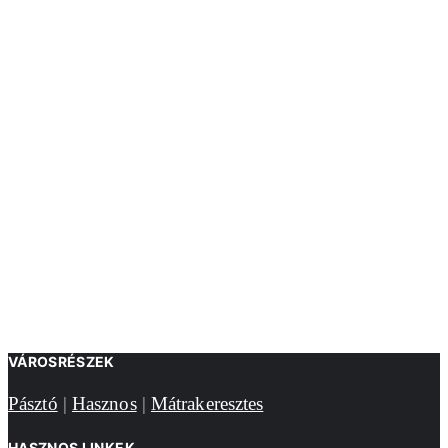
VÁROSRÉSZEK
Pásztó
|
Hasznos
|
Mátrakeresztes
HASZNOS LINKEK