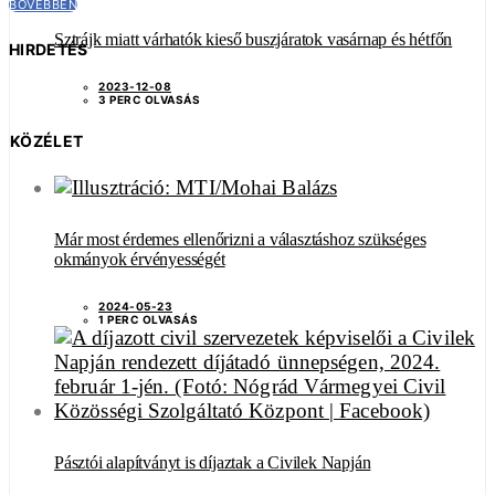
BŐVEBBEN
Sztrájk miatt várhatók kieső buszjáratok vasárnap és hétfőn
HIRDETÉS
2023-12-08
3 PERC OLVASÁS
KÖZÉLET
Már most érdemes ellenőrizni a választáshoz szükséges
okmányok érvényességét
2024-05-23
1 PERC OLVASÁS
Pásztói alapítványt is díjaztak a Civilek Napján