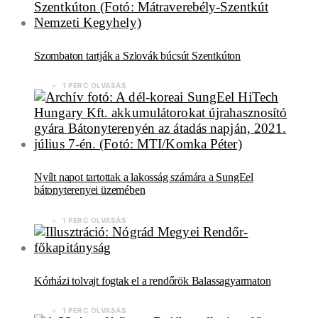
Szombaton tartják a Szlovák búcsút Szentkúton
1 PERC OLVASÁS
Nyílt napot tartottak a lakosság számára a SungEel
bátonyterenyei üzemében
1 PERC OLVASÁS
Kórházi tolvajt fogtak el a rendőrök Balassagyarmaton
1 PERC OLVASÁS