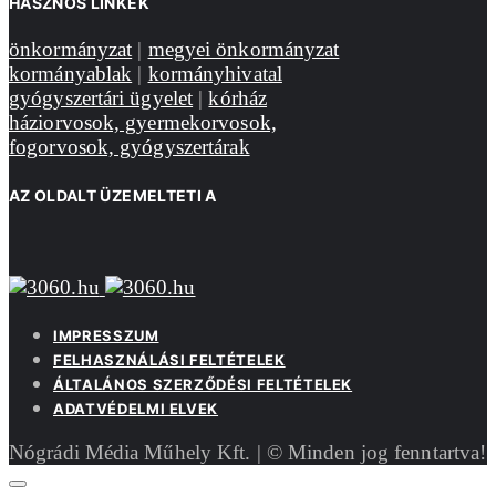
HASZNOS LINKEK
önkormányzat
|
megyei önkormányzat
kormányablak
|
kormányhivatal
gyógyszertári ügyelet
|
kórház
háziorvosok, gyermekorvosok,
fogorvosok, gyógyszertárak
AZ OLDALT ÜZEMELTETI A
IMPRESSZUM
FELHASZNÁLÁSI FELTÉTELEK
ÁLTALÁNOS SZERZŐDÉSI FELTÉTELEK
ADATVÉDELMI ELVEK
Nógrádi Média Műhely Kft. | © Minden jog fenntartva!