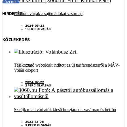
BŐVEBBEN
Pásztóra várják a sajtimádókat vasárnap
HIRDETÉS
2024-05-23
1 PERC OLVASÁS
KÖZLEKEDÉS
Tájékoztató weboldalt indított az új tarifarendszerről a MÁV-
Volán csoport
2024-02-22
2 PERC OLVASÁS
Sztrájk miatt várhatók kieső buszjáratok vasárnap és hétfőn
2023-12-08
3 PERC OLVASÁS