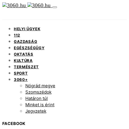
HELYI ÜGYEK
112
GAZDASÁG
EGÉSZSÉGÜGY
OKTATÁS
KULTÚRA
TERMÉSZET
SPORT
3060+
Nógrád megye
Szomszédok
Határon túl
Minket is érint
Jegyzetek
FACEBOOK