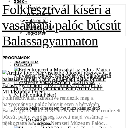
3060+
Folkfesztivál kíséri a
Nógrád megye
Szomszédok
vasárnapi palóc búcsút
Határon túl
Minket is érint
Jegyzetek
Balassagyarmaton
PROGRAMOK
ROZGONYI RITA
2024-07-17
Folkfesztivállal színesítve rendezik meg a
hagyományos palóc búcsút ezen a hétvégén
Kedden Mátrakeresztesen fog muzsikálni az erdő
Balassagyarmaton. A Szent Anna tiszteletére rendezett
búcsút palóc vendégség követi majd vasárnap –
2024-06-26
tájékoztatta a Magyar Nemzeti Múzeum Palóc…
1 PERC OLVASÁS