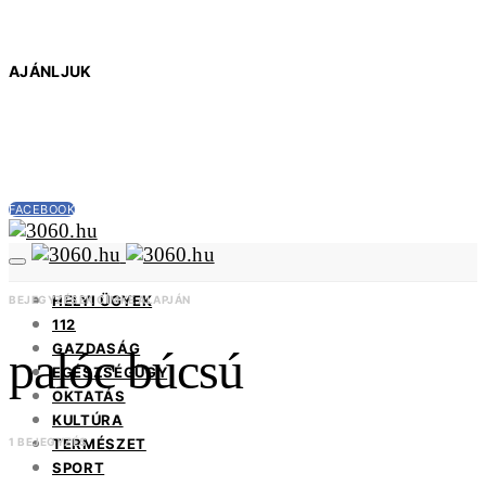
AJÁNLJUK
FACEBOOK
HELYI ÜGYEK
BEJEGYZÉSEK CÍMKE ALAPJÁN
112
GAZDASÁG
palóc búcsú
EGÉSZSÉGÜGY
OKTATÁS
KULTÚRA
TERMÉSZET
1 BEJEGYZÉS
SPORT