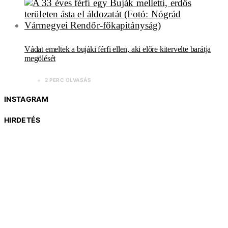
Vádat emeltek a bujáki férfi ellen, aki előre kitervelte barátja
megölését
2 PERC OLVASÁS
INSTAGRAM
HIRDETÉS