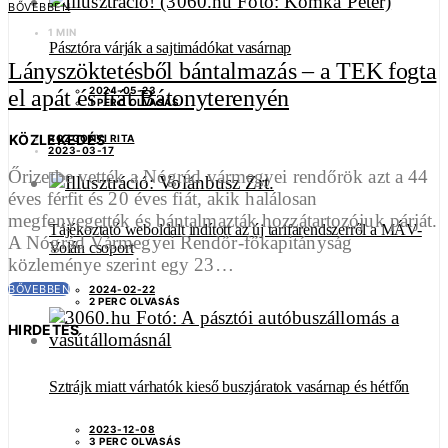
BŐVEBBEN
1 MIN
Pásztóra várják a sajtimádókat vasárnap
Lányszöktetésből bántalmazás – a TEK fogta
2024-05-23
el apát és fiát Bátonyterenyén
1 PERC OLVASÁS
KÖZLEKEDÉS
ROZGONYI RITA
2023-03-17
Őrizetbe vették a Nógrád vármegyei rendőrök azt a 44
éves férfit és 20 éves fiát, akik halálosan
megfenyegették és bántalmazták hozzátartozójuk párját.
Tájékoztató weboldalt indított az új tarifarendszerről a MÁV-
A Nógrád Vármegyei Rendőr-főkapitányság
Volán csoport
közleménye szerint egy 23…
BŐVEBBEN
2024-02-22
2 PERC OLVASÁS
HIRDETÉS
Sztrájk miatt várhatók kieső buszjáratok vasárnap és hétfőn
2023-12-08
3 PERC OLVASÁS