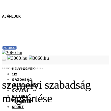
AJÁNLJUK
FACEBOOK
HELYI ÜGYEK
BEJEGYZÉSEK CÍMKE ALAPJÁN
112
GAZDASÁG
személyi szabadság
EGÉSZSÉGÜGY
OKTATÁS
megsértése
KULTÚRA
TERMÉSZET
SPORT