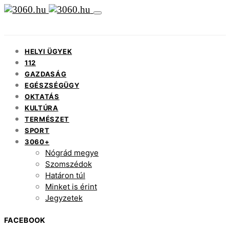
HELYI ÜGYEK
112
GAZDASÁG
EGÉSZSÉGÜGY
OKTATÁS
KULTÚRA
TERMÉSZET
SPORT
3060+
Nógrád megye
Szomszédok
Határon túl
Minket is érint
Jegyzetek
FACEBOOK