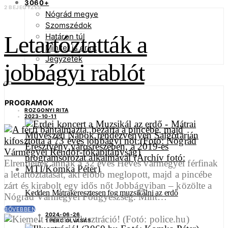
3060+
2 BEJEGYZÉS
Nógrád megye
Szomszédok
Letartóztatták a
Határon túl
Minket is érint
Jegyzetek
jobbágyi rablót
PROGRAMOK
ROZGONYI RITA
2023-10-11
Elrendelték annak a 32 éves Heves vármegyei férfinak
a letartóztatását, aki előbb meglopott, majd a pincébe
zárt és kirabolt egy idős nőt Jobbágyiban – közölte a
Kedden Mátrakeresztesen fog muzsikálni az erdő
Nógrád Vármegyei Főügyészség. Mint…
BŐVEBBEN
2024-06-26
1 PERC OLVASÁS