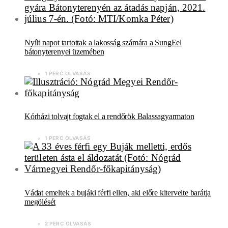
Nyílt napot tartottak a lakosság számára a SungEel
bátonyterenyei üzemében
1 PERC OLVASÁS
Kórházi tolvajt fogtak el a rendőrök Balassagyarmaton
1 PERC OLVASÁS
Vádat emeltek a bujáki férfi ellen, aki előre kitervelte barátja
megölését
2 PERC OLVASÁS