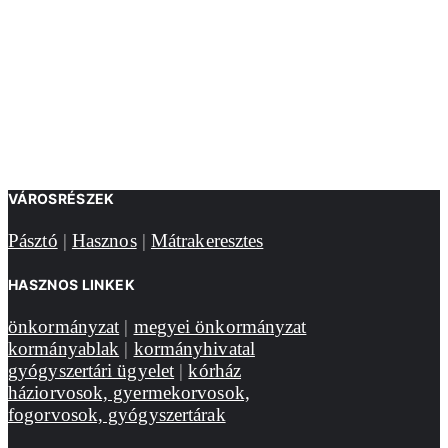
VÁROSRÉSZEK
Pásztó
|
Hasznos
|
Mátrakeresztes
HASZNOS LINKEK
önkormányzat
|
megyei önkormányzat
kormányablak
|
kormányhivatal
gyógyszertári ügyelet
|
kórház
háziorvosok, gyermekorvosok,
fogorvosok, gyógyszertárak