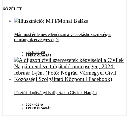
KÖZÉLET
Már most érdemes ellenőrizni a választáshoz szükséges
okmányok érvényességét
2024-05-23
1 PERC OLVASÁS
Pásztói alapítványt is díjaztak a Civilek Napján
2024-02-01
1 PERC OLVASÁS