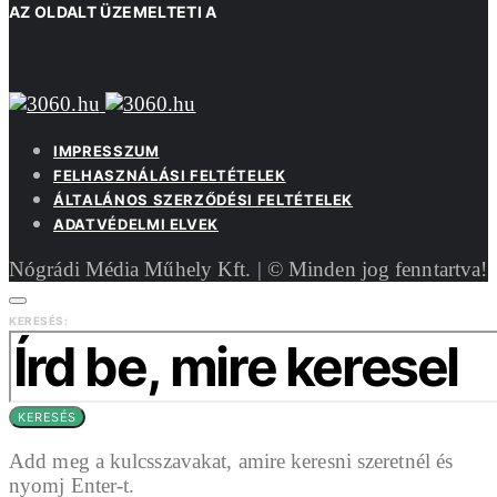
AZ OLDALT ÜZEMELTETI A
IMPRESSZUM
FELHASZNÁLÁSI FELTÉTELEK
ÁLTALÁNOS SZERZŐDÉSI FELTÉTELEK
ADATVÉDELMI ELVEK
Nógrádi Média Műhely Kft. | © Minden jog fenntartva!
KERESÉS:
KERESÉS
Add meg a kulcsszavakat, amire keresni szeretnél és
nyomj Enter-t.