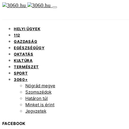
HELYI ÜGYEK
112
GAZDASÁG
EGÉSZSÉGÜGY
OKTATÁS
KULTÚRA
TERMÉSZET
SPORT
3060+
Nógrád megye
Szomszédok
Határon túl
Minket is érint
Jegyzetek
FACEBOOK