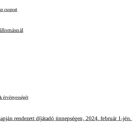
án csoport
k érvényességét