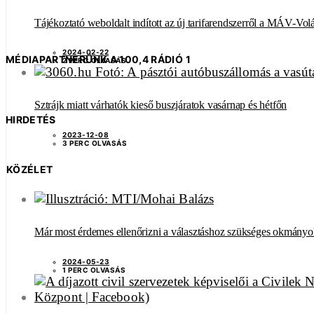
Tájékoztató weboldalt indított az új tarifarendszerről a MÁV-Vol
2024-02-22
MÉDIAPARTNERÜNK A 100,4 RÁDIÓ 1
2 PERC OLVASÁS
Sztrájk miatt várhatók kieső buszjáratok vasárnap és hétfőn
HIRDETÉS
2023-12-08
3 PERC OLVASÁS
KÖZÉLET
Már most érdemes ellenőrizni a választáshoz szükséges okmányo
2024-05-23
1 PERC OLVASÁS