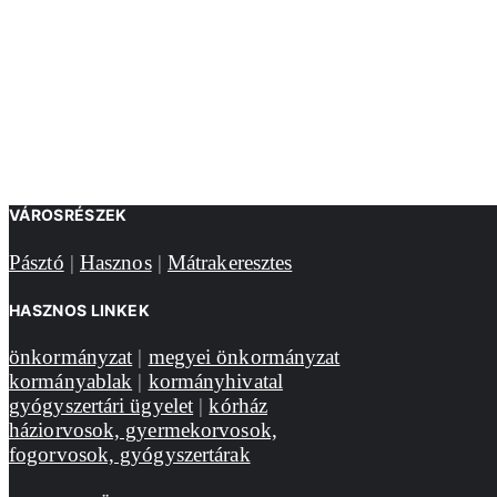
VÁROSRÉSZEK
Pásztó
|
Hasznos
|
Mátrakeresztes
HASZNOS LINKEK
önkormányzat
|
megyei önkormányzat
kormányablak
|
kormányhivatal
gyógyszertári ügyelet
|
kórház
háziorvosok, gyermekorvosok,
fogorvosok, gyógyszertárak