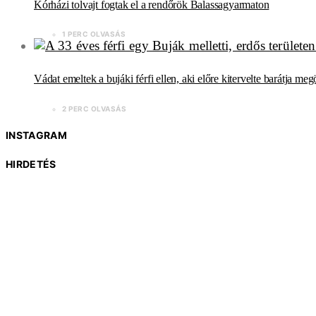
Kórházi tolvajt fogtak el a rendőrök Balassagyarmaton
1 PERC OLVASÁS
Vádat emeltek a bujáki férfi ellen, aki előre kitervelte barátja meg
2 PERC OLVASÁS
INSTAGRAM
HIRDETÉS