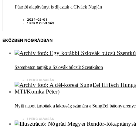
Pásztói alapítványt is díjaztak a Civilek Napján
2024-02-01
1 PERC OLVASÁS
EKÖZBEN NÓGRÁDBAN
Szombaton tartják a Szlovák búcsút Szentkúton
1 PERC OLVASÁS
Nyílt napot tartottak a lakosság számára a SungEel bátonytereny
1 PERC OLVASÁS