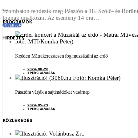
Szombaton rendezik meg Pásztón a 18. Szőlő- és Borünnep
fognak unatkozni. Az esemény 14 óra…
PROGRAMOK
BŐVEBBEN
HIRDETÉS
Kedden Mátrakeresztesen fog muzsikálni az erdő
2024-06-26
1 PERC OLVASÁS
Pásztóra várják a sajtimádókat vasárnap
2024-05-23
1 PERC OLVASÁS
KÖZLEKEDÉS