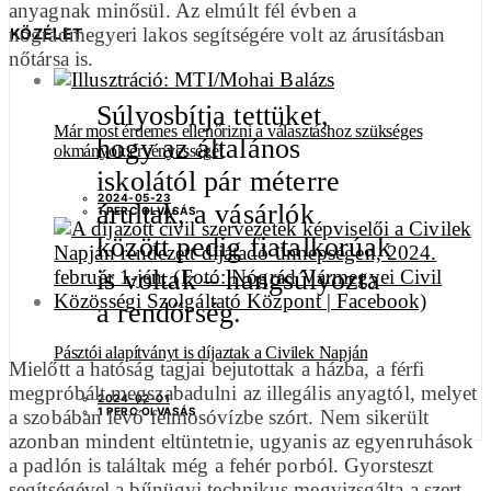
anyagnak minősül. Az elmúlt fél évben a
nógrádmegyeri lakos segítségére volt az árusításban
KÖZÉLET
nőtársa is.
Súlyosbítja tettüket,
Már most érdemes ellenőrizni a választáshoz szükséges
hogy az általános
okmányok érvényességét
iskolától pár méterre
2024-05-23
árultak, a vásárlók
1 PERC OLVASÁS
között pedig fiatalkorúak
is voltak – hangsúlyozta
a rendőrség.
Pásztói alapítványt is díjaztak a Civilek Napján
Mielőtt a hatóság tagjai bejutottak a házba, a férfi
megpróbált megszabadulni az illegális anyagtól, melyet
2024-02-01
1 PERC OLVASÁS
a szobában lévő felmosóvízbe szórt. Nem sikerült
azonban mindent eltüntetnie, ugyanis az egyenruhások
a padlón is találtak még a fehér porból. Gyorsteszt
segítségével a bűnügyi technikus megvizsgálta a szert,