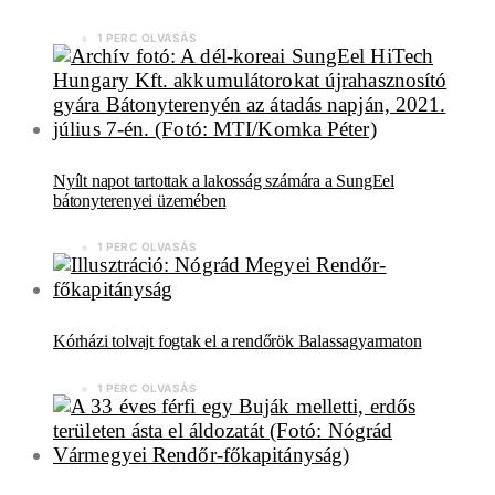
1 PERC OLVASÁS
Nyílt napot tartottak a lakosság számára a SungEel
bátonyterenyei üzemében
1 PERC OLVASÁS
Kórházi tolvajt fogtak el a rendőrök Balassagyarmaton
1 PERC OLVASÁS