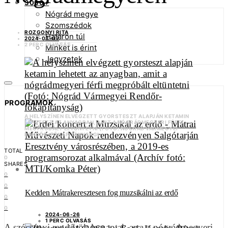
3060+
Nógrád megye
Szomszédok
ROZGONYI RITA
Határon túl
2024-03-07
2 PERC OLVASÁS
Minket is érint
Jegyzetek
PROGRAMOK
A HELYSZÍNEN ELVÉGZETT GYORSTESZT ALAPJÁN KETAMIN
LEHETETT AZ ANYAGBAN, AMIT A NÓGRÁDMEGYERI FÉRFI
MEGPRÓBÁLT ELTÜNTETNI (FOTÓ: NÓGRÁD VÁRMEGYEI
RENDŐR-FŐKAPITÁNYSÁG)
TOTAL
0
SHARES
0
0
Kedden Mátrakeresztesen fog muzsikálni az erdő
0
0
2024-06-26
1 PERC OLVASÁS
A szécsényi rendőrök lecsaptak arra a nógrádmegyeri