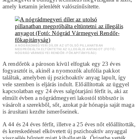
amely ketamin jelenlétét valószínűsítette.
A NÓGRÁDMEGYERI DÍLER AZ UTOLSÓ PILLANATBAN
MEGPRÓBÁLTA ELTÜNTETNI AZ ILLEGÁLIS ANYAGOT (FOTÓ:
NÓGRÁD VÁRMEGYEI RENDŐR-FŐKAPITÁNYSÁG)
A rendőrök a pároson kívül elfogtak egy 23 éves
fogyasztót is, akinél a nyomozók alufólia pakkot
találtak, amelyben új pszichoaktív anyag lapult, így
vele szemben is eljárás indult. Előállítottak az üggyel
kapcsolatban egy 24 éves salgótarjáni férfit is, aki az
elmúlt évben a nógrádmegyeri lakostól többször is
vásárolt a szerekből, sőt, azokat pár hónapja saját maga
is árusítani kezdte ismerőseinek.
A 44 és 24 éves férfit, illetve a 25 éves nőt előállították,
és kereskedéssel elkövetett új pszichoaktív anyaggal
visszaélés bűntett miatt kihallgatták. Őrizetbe vették