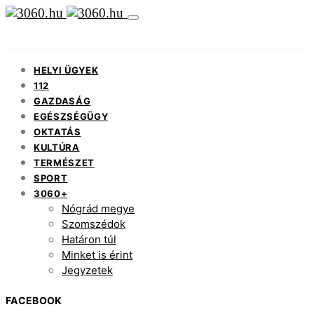
HELYI ÜGYEK
112
GAZDASÁG
EGÉSZSÉGÜGY
OKTATÁS
KULTÚRA
TERMÉSZET
SPORT
3060+
Nógrád megye
Szomszédok
Határon túl
Minket is érint
Jegyzetek
FACEBOOK