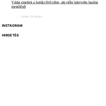
Vádat emeltek a bujáki férfi ellen, aki előre kitervelte barátja
megölését
2 PERC OLVASÁS
INSTAGRAM
HIRDETÉS