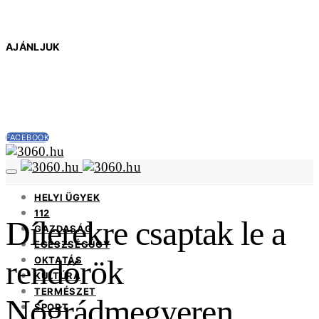
AJÁNLJUK
FACEBOOK
HELYI ÜGYEK
112
Dílerekre csaptak le a
GAZDASÁG
EGÉSZSÉGÜGY
rendőrök
OKTATÁS
KULTÚRA
TERMÉSZET
Nógrádmegyeren
SPORT