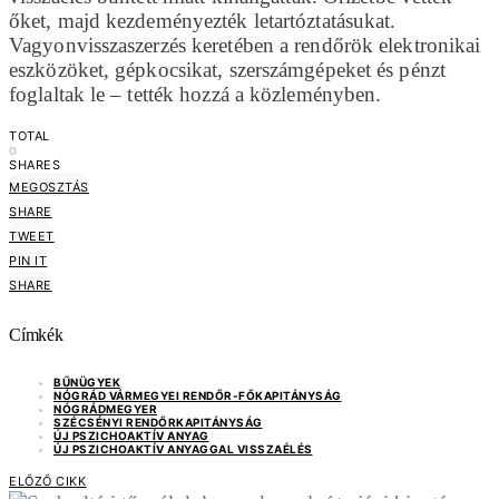
őket, majd kezdeményezték letartóztatásukat.
Vagyonvisszaszerzés keretében a rendőrök elektronikai
eszközöket, gépkocsikat, szerszámgépeket és pénzt
foglaltak le – tették hozzá a közleményben.
TOTAL
0
SHARES
MEGOSZTÁS
SHARE
TWEET
PIN IT
SHARE
Címkék
BŰNÜGYEK
NÓGRÁD VÁRMEGYEI RENDŐR-FŐKAPITÁNYSÁG
NÓGRÁDMEGYER
SZÉCSÉNYI RENDŐRKAPITÁNYSÁG
ÚJ PSZICHOAKTÍV ANYAG
ÚJ PSZICHOAKTÍV ANYAGGAL VISSZAÉLÉS
ELŐZŐ CIKK