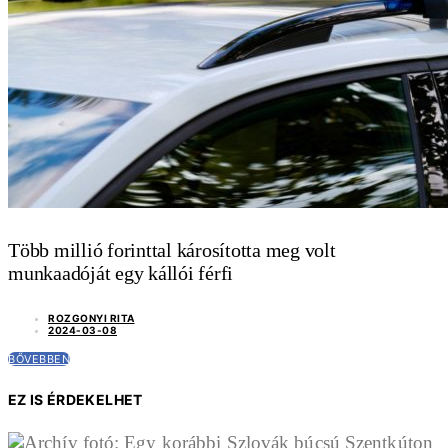
Több millió forinttal károsította meg volt
munkaadóját egy kállói férfi
ROZGONYI RITA
2024-03-08
BŐVEBBEN
EZ IS ÉRDEKELHET