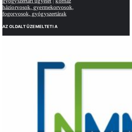
gyógyszertári ügyelet
|
kórház
háziorvosok, gyermekorvosok,
fogorvosok, gyógyszertárak
AZ OLDALT ÜZEMELTETI A