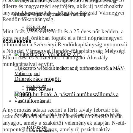
dílerre és magyargéci segítőjére, akik új pszichoaktív
anyaggal kereskedtek – közölte a Nógrád Vármegyei
Pásztóra várják a sajtimádókat vasárnap
Rendőr-főkapitányság.
2024-05-23
Mint írták, a 44 éves férfit és a 25 éves nőt kedden, a
1 PERC OLVASÁS
kora reggeli órákban fogták el a férfi nógrádmegyeri
KÖZLEKEDÉS
otthonában a Szécsényi Rendőrkapitányság nyomozói
a Nógrád Vármegyei Rendőr-főkapitányság Mélységi
Ellenőrzési és Közterületi Támogató Alosztály
munkatársaival együtt.
Tájékoztató weboldalt indított az új tarifarendszerről a MÁV-
Volán csoport
Dílerek rács mögött
2024-02-22
2 PERC OLVASÁS
(null)
A nyomozás adatai szerint a férfi tavaly február óta
Sztrájk miatt várhatók kieső buszjáratok vasárnap és hétfőn
számos embernek adott át ellenértékért cserébe olyan
anyagot, amely a szakértői vélemények alapján N-etil-
2023-12-08
norpentedront tartalmaz, amely új pszichoaktív
3 PERC OLVASÁS