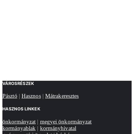
VÁROSRÉSZEK
Pásztó
|
Hasznos
|
Mátrakeresztes
HASZNOS LINKEK
önkormányzat
|
megyei önkormányzat
kormányablak
|
kormányhivatal