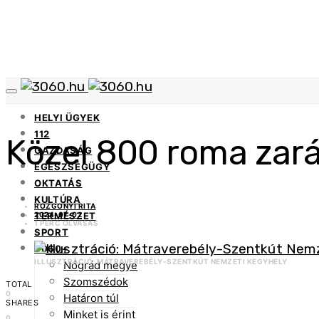
HELYI ÜGYEK
112
Közel 800 roma zar
GAZDASÁG
EGÉSZSÉGÜGY
OKTATÁS
KULTÚRA
ROZGONYI RITA
2024-07-02
TERMÉSZET
1 PERC OLVASÁS
SPORT
3060+
ILLUSZTRÁCIÓ: MÁTRAVEREBÉLY-SZENTKÚT NEMZETI KEGYHELY
Nógrád megye
Szomszédok
TOTAL
0
Határon túl
SHARES
Minket is érint
0