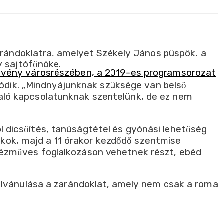
rándoklatra, amelyet Székely János püspök, a
 sajtófőnöke.
ódik. „Mindnyájunknak szüksége van belső
való kapcsolatunknak szentelünk, de ez nem
l dicsőítés, tanúságtétel és gyónási lehetőség
okok, majd a 11 órakor kezdődő szentmise
 kézműves foglalkozáson vehetnek részt, ebéd
lvánulása a zarándoklat, amely nem csak a roma