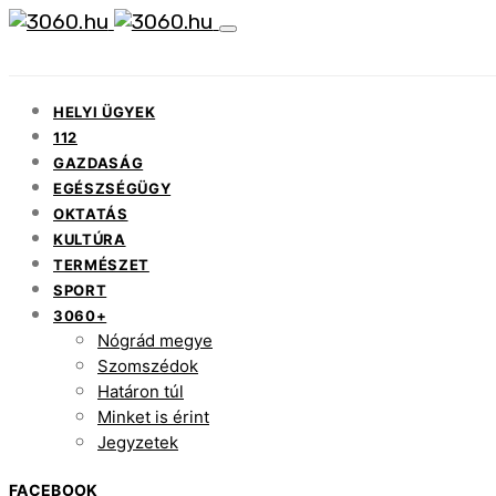
HELYI ÜGYEK
112
GAZDASÁG
EGÉSZSÉGÜGY
OKTATÁS
KULTÚRA
TERMÉSZET
SPORT
3060+
Nógrád megye
Szomszédok
Határon túl
Minket is érint
Jegyzetek
FACEBOOK