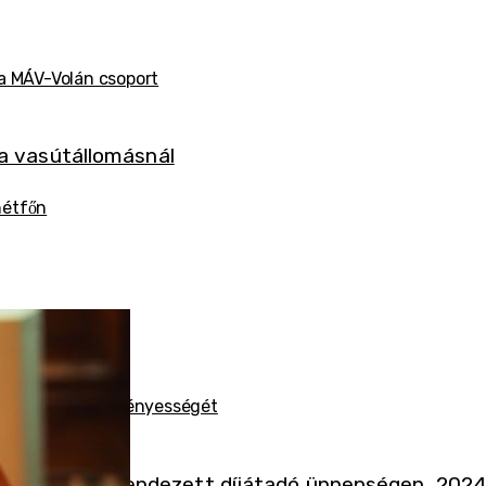
 a MÁV-Volán csoport
hétfőn
ges okmányok érvényességét