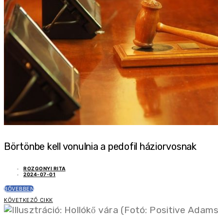
Pásztói alapítványt is díjaztak a Civilek Napján
2024-02-01
1 PERC OLVASÁS
Börtönbe kell vonulnia a pedofil háziorvosnak
ROZGONYI RITA
2024-07-01
BŐVEBBEN
KÖVETKEZŐ CIKK