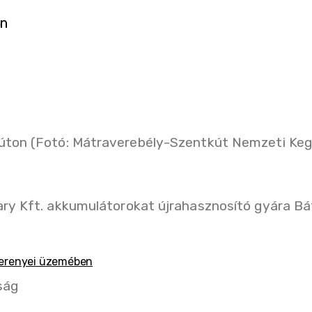
őn
yterenyei üzemében