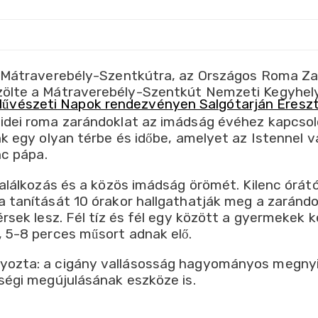
k Mátraverebély-Szentkútra, az Országos Roma Za
zölte a Mátraverebély-Szentkút Nemzeti Kegyhely
idei roma zarándoklat az imádság évéhez kapcsol
nk egy olyan térbe és időbe, amelyet az Istennel 
nc pápa.
alálkozás és a közös imádság örömét. Kilenc órátó
 tanítását 10 órakor hallgathatják meg a zaránd
érsek lesz. Fél tíz és fél egy között a gyermekek
 5-8 perces műsort adnak elő.
yozta: a cigány vallásosság hagyományos megnyi
ségi megújulásának eszköze is.