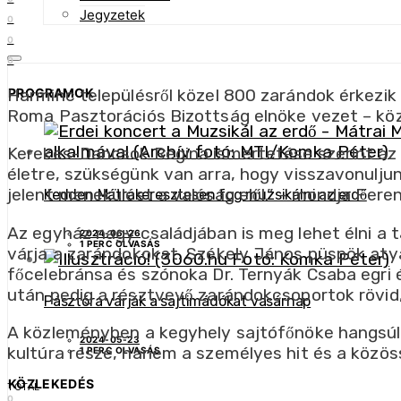
Jegyzetek
0
0
0
PROGRAMOK
Harminc településről közel 800 zarándok érkezi
Roma Pasztorációs Bizottság elnöke vezet – kö
Kerekes-Dancsok Regina ismertetése szerint az 
életre, szükségünk van arra, hogy visszavonulju
jelent menekülést a valóság elől.” – mondja Fere
Kedden Mátrakeresztesen fog muzsikálni az erdő
Az egyház nagy családjában is meg lehet élni a t
2024-06-26
1 PERC OLVASÁS
várja a zarándokokat. Székely János püspök atya
főcelebránsa és szónoka Dr. Ternyák Csaba egri 
után pedig a résztvevő zarándokcsoportok rövid,
Pásztóra várják a sajtimádókat vasárnap
A közleményben a kegyhely sajtófőnöke hangsúl
2024-05-23
kultúra része, hanem a személyes hit és a közös
1 PERC OLVASÁS
KÖZLEKEDÉS
TOTAL
0