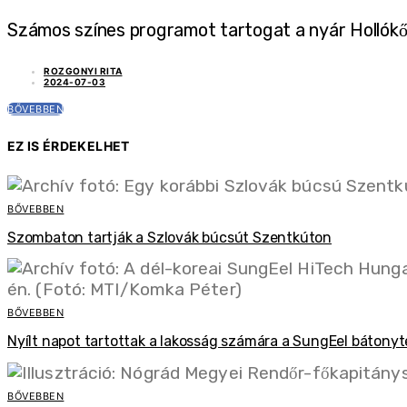
Számos színes programot tartogat a nyár Hollók
ROZGONYI RITA
2024-07-03
BŐVEBBEN
EZ IS ÉRDEKELHET
BŐVEBBEN
Szombaton tartják a Szlovák búcsút Szentkúton
BŐVEBBEN
Nyílt napot tartottak a lakosság számára a SungEel báton
BŐVEBBEN