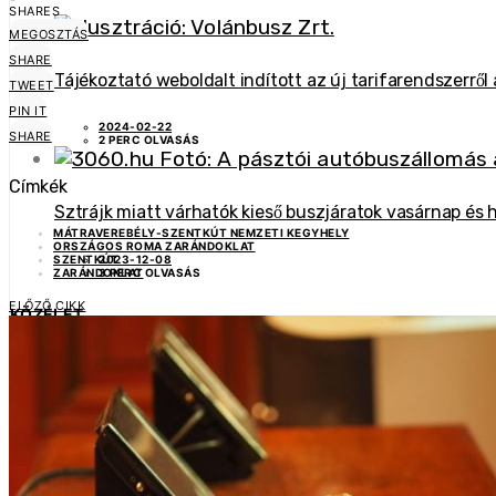
SHARES
MEGOSZTÁS
SHARE
Tájékoztató weboldalt indított az új tarifarendszerről
TWEET
PIN IT
2024-02-22
SHARE
2 PERC OLVASÁS
Címkék
Sztrájk miatt várhatók kieső buszjáratok vasárnap és 
MÁTRAVEREBÉLY-SZENTKÚT NEMZETI KEGYHELY
ORSZÁGOS ROMA ZARÁNDOKLAT
2023-12-08
SZENTKÚT
3 PERC OLVASÁS
ZARÁNDOKLAT
ELŐZŐ CIKK
KÖZÉLET
Már most érdemes ellenőrizni a választáshoz szüksé
2024-05-23
1 PERC OLVASÁS