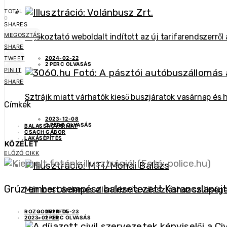
TOTAL
0
SHARES
MEGOSZTÁS
Tájékoztató weboldalt indított az új tarifarendszerről
SHARE
TWEET
2024-02-22
2 PERC OLVASÁS
PIN IT
SHARE
Sztrájk miatt várhatók kieső buszjáratok vasárnap és 
Címkék
2023-12-08
3 PERC OLVASÁS
BALASSAGYARMAT
CSACH GÁBOR
LAKÁSÉPÍTÉS
KÖZÉLET
ELŐZŐ CIKK
Grúz embercsempész balesetezett Karancslapuj
Már most érdemes ellenőrizni a választáshoz szüksé
2024-05-23
ROZGONYI RITA
1 PERC OLVASÁS
2023-02-09