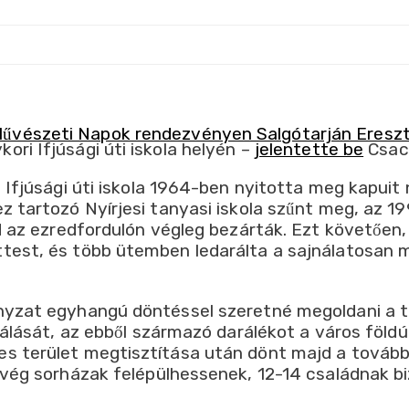
i Ifjúsági úti iskola helyén –
jelentette be
Csach
Ifjúsági úti iskola 1964-ben nyitotta meg kapuit
tartozó Nyírjesi tanyasi iskola szűnt meg, az 199
 az ezredfordulón végleg bezárták. Ezt követően, 
st, és több ütemben ledarálta a sajnálatosan min
yzat egyhangú döntéssel szeretné megoldani a ta
álását, az ebből származó darálékot a város földú
 terület megtisztítása után dönt majd a további
vég sorházak felépülhessenek, 12-14 családnak b