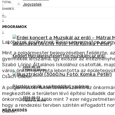
TOTAL
Jegyzetek
0
SHARES
0
0
PROGRAMOK
0
0
Lakóházak épülhetnek Balassagyarmaton az egykor
Mint a polgármester bejegyzésében felidézte, az 
Kedden Mátrakeresztesen fog muzsikálni az erdő
gyermekek létszáma, így először az intézményhez 
Szabó Lőrinc Általános Iskolához csatolták, majd
2024-06-26
város önkormányzata lebontotta az épületegyütte
1 PERC OLVASÁS
Csach Gábor.
Pásztóra várják a sajtimádókat vasárnap
A polgármester ismertetése szerint az önkormán
megkezdték a területen lévő építési hulladék dar
2024-05-23
önkormányzat a több mint 7 ezer négyzetméteres
1 PERC OLVASÁS
hogy a rendezési tervben szintén elfogadott nor
KÖZLEKEDÉS
Gábor.