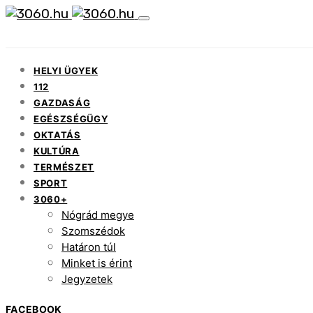
HELYI ÜGYEK
112
GAZDASÁG
EGÉSZSÉGÜGY
OKTATÁS
KULTÚRA
TERMÉSZET
SPORT
3060+
Nógrád megye
Szomszédok
Határon túl
Minket is érint
Jegyzetek
FACEBOOK