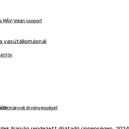
 a MÁV-Volán csoport
hétfőn
tőn
ges okmányok érvényességét