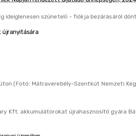
 újranyitására
yterenyei üzemében