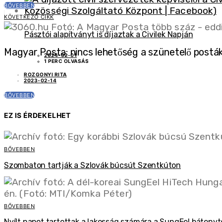
BŐVEBBEN
KÖVETKEZŐ CIKK
Pásztói alapítványt is díjaztak a Civilek Napján
Magyar Posta: nincs lehetőség a szünetelő posták
2024-02-01
1 PERC OLVASÁS
ROZGONYI RITA
2023-02-14
BŐVEBBEN
EZ IS ÉRDEKELHET
BŐVEBBEN
Szombaton tartják a Szlovák búcsút Szentkúton
BŐVEBBEN
Nyílt napot tartottak a lakosság számára a SungEel báton