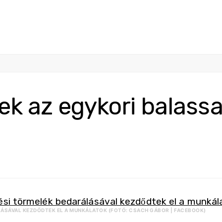
k az egykori balassa
ÁLÁSÁVAL KEZDŐDTEK EL A MUNKÁLATOK (FOTÓ: CSACH GÁBOR | FACEBOOK)