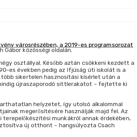
 Gábor közösségi oldalán.
 négy osztállyal. Később aztán csökkeni kezdett a
0-es években pedig az Ifjúság úti iskolát is a
több sikertelen hasznosítási kísérlet után a
dig újraszaporodó sittlerakatot – fejtette ki
rthatatlan helyzetet, így utolsó alkalommal
tjainak megerősítésére használják majd fel. Az
 terepelőkészítési munkákról annak érdekében,
iztosítva új otthont – hangsúlyozta Csach