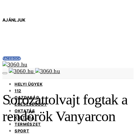
AJÁNLJUK
FACEBOOK
HELYI ÜGYEK
112
Sorozattolvajt fogtak a
GAZDASÁG
EGÉSZSÉGÜGY
rendőrök Vanyarcon
OKTATÁS
KULTÚRA
TERMÉSZET
SPORT