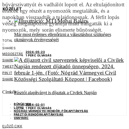
búvárszivattyút és vadhálót lopott el. Az eltulajdonított
KÖZÉLET
értékek egy részét a nyomozók megtalálták, és a
napokban visszaadták a tulajdonosnak. A férfit lopás
vétség megalapozott gyanúja miatt hallgatták ki a
nyomozók, mely során elismerte bűnösségét.
Már most érdemes ellenőrizni a választáshoz szükséges
okmányok érvényességét
TOTAL
0
SHARES
2024-05-23
MEGOSZTÁS
1 PERC OLVASÁS
SHARE
TWEET
PIN IT
SHARE
Címkék
Pásztói alapítványt is díjaztak a Civilek Napján
BŰNÜGYEK
2024-02-01
LOPÁS
1 PERC OLVASÁS
NÓGRÁD VÁRMEGYEI RENDŐR-FŐKAPITÁNYSÁG
PÁSZTÓI RENDŐRKAPITÁNYSÁG
VANYARC
ELŐZŐ CIKK