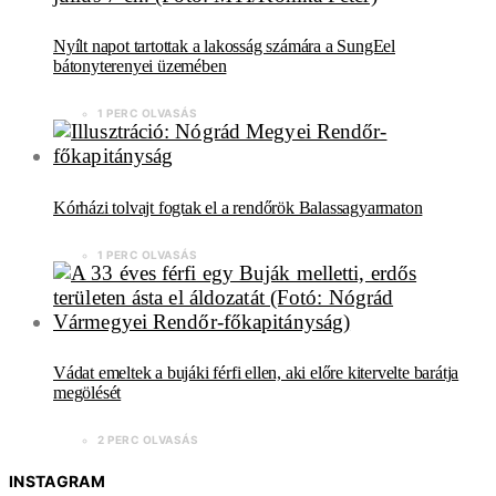
Nyílt napot tartottak a lakosság számára a SungEel
bátonyterenyei üzemében
1 PERC OLVASÁS
Kórházi tolvajt fogtak el a rendőrök Balassagyarmaton
1 PERC OLVASÁS
Vádat emeltek a bujáki férfi ellen, aki előre kitervelte barátja
megölését
2 PERC OLVASÁS
INSTAGRAM