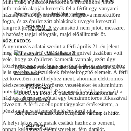
Mint írták, a pásztói rendőrök a birtokukba jutott
információ alapján keresték fel a férfit egy vanyarci
Pásztóra várják a sajtimádókat vasárnap
háznál, aki az egyenruhásokat meglátva menekülőre
fogta, és az épület zárt ablakának üvegén keresztül
2024-05-23
kiugrott az udvarra. A gyanúsított nem jutott messzire,
1 PERC OLVASÁS
a hatóság tagjai elfogták, majd előállították őt.
KÖZLEKEDÉS
A nyomozás adatai szerint a férfi április 21-én jelent
meg egy vanyarci családi háznál: mivel tisztában volt
vele, hogy az épületen kamerák vannak, ezért úgy
közelítette meg azt, hogy ne rögzítsék őt, ezután pedig
Tájékoztató weboldalt indított az új tarifarendszerről a MÁV-
le is szerelte a készülékek felvételrögzítő elemeit. A férfi
Volán csoport
ezt követően a műhelyhez ment, ahonnan elektromos
kéziszerszámokat, vörösréz vezetékeket és alumínium
2024-02-22
2 PERC OLVASÁS
öntvényt vitt magával. Pár nappal később visszatért a
házhoz, ahonnan ezúttal egy benzinmotoros fűkaszával
távozott. A férfi az ellopott tárgyakat értékesítette, a
pénzt pedig saját megélhetésére fordította.
Sztrájk miatt várhatók kieső buszjáratok vasárnap és hétfőn
A helyi lakos egy másik családi házhoz is bement,
2023-12-08
onnan különböző élelmiszereket, fém darálót,
3 PERC OLVASÁS