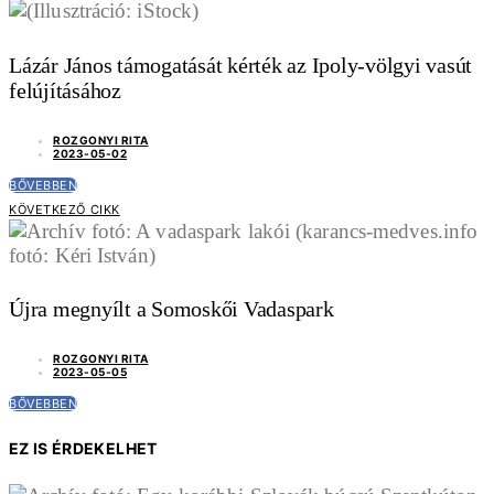
Lázár János támogatását kérték az Ipoly-völgyi vasút
felújításához
ROZGONYI RITA
2023-05-02
BŐVEBBEN
KÖVETKEZŐ CIKK
Újra megnyílt a Somoskői Vadaspark
ROZGONYI RITA
2023-05-05
BŐVEBBEN
EZ IS ÉRDEKELHET