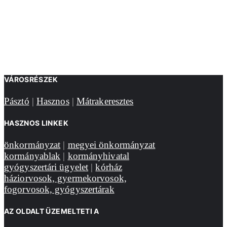
VÁROSRÉSZEK
Pásztó
|
Hasznos
|
Mátrakeresztes
HASZNOS LINKEK
önkormányzat
|
megyei önkormányzat
kormányablak
|
kormányhivatal
gyógyszertári ügyelet
|
kórház
háziorvosok, gyermekorvosok,
fogorvosok, gyógyszertárak
AZ OLDALT ÜZEMELTETI A