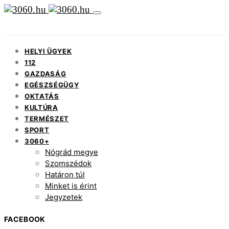
HELYI ÜGYEK
112
GAZDASÁG
EGÉSZSÉGÜGY
OKTATÁS
KULTÚRA
TERMÉSZET
SPORT
3060+
Nógrád megye
Szomszédok
Határon túl
Minket is érint
Jegyzetek
FACEBOOK