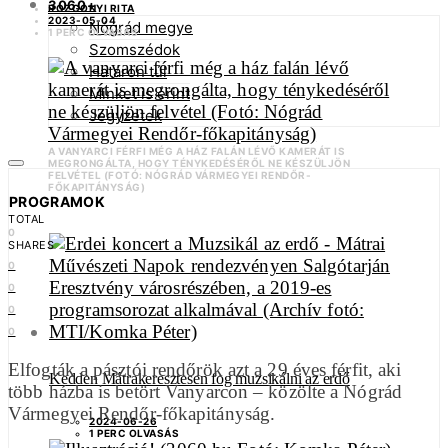
3060+
ROZGONYI RITA
2023-05-04
Nógrád megye
1 PERC OLVASÁS
Szomszédok
Határon túl
Minket is érint
Jegyzetek
A VANYARCI FÉRFI MÉG A HÁZ FALÁN LÉVŐ KAMERÁT IS
MEGRONGÁLTA, HOGY TÉNYKEDÉSÉRŐL NE KÉSZÜLJÖN
FELVÉTEL (FOTÓ: NÓGRÁD VÁRMEGYEI RENDŐR-
FŐKAPITÁNYSÁG)
PROGRAMOK
TOTAL
0
SHARES
0
0
0
0
Elfogták a pásztói rendőrök azt a 29 éves férfit, aki
Kedden Mátrakeresztesen fog muzsikálni az erdő
több házba is betört Vanyarcon – közölte a Nógrád
Vármegyei Rendőr-főkapitányság.
2024-06-26
1 PERC OLVASÁS